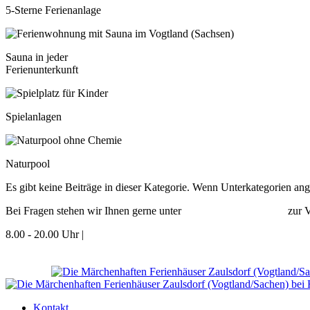
5-Sterne Ferienanlage
Sauna ­in ­jeder­
­Ferien­unterkunft
Spiel­anlagen
Naturpool
Es gibt keine Beiträge in dieser Kategorie. Wenn Unterkategorien ang
Bei Fragen stehen wir Ihnen gerne unter
+49 (0) 37-421-231-20
zur V
8.00 - 20.00 Uhr |
In unserem
FAQ Bereich
finden Sie bereits einige
Kontakt